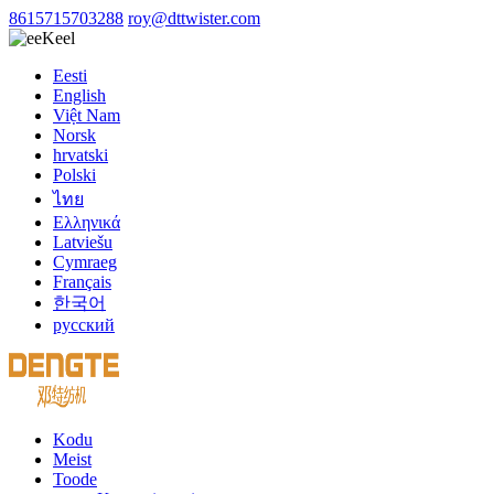
8615715703288
roy@dttwister.com
Keel
Eesti
English
Việt Nam
Norsk
hrvatski
Polski
ไทย
Ελληνικά
Latviešu
Cymraeg
Français
한국어
русский
Kodu
Meist
Toode