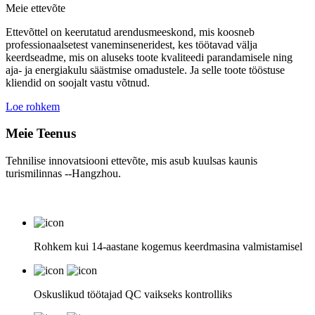
Meie ettevõte
Ettevõttel on keerutatud arendusmeeskond, mis koosneb
professionaalsetest vaneminseneridest, kes töötavad välja
keerdseadme, mis on aluseks toote kvaliteedi parandamisele ning
aja- ja energiakulu säästmise omadustele. Ja selle toote tööstuse
kliendid on soojalt vastu võtnud.
Loe rohkem
Meie Teenus
Tehnilise innovatsiooni ettevõte, mis asub kuulsas kaunis
turismilinnas --Hangzhou.
Rohkem kui 14-aastane kogemus keerdmasina valmistamisel
Oskuslikud töötajad QC vaikseks kontrolliks