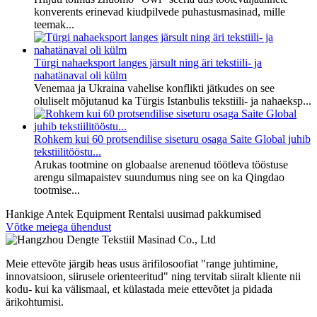
konverents erinevad kiudpilvede puhastusmasinad, mille
teemak...
Türgi nahaeksport langes järsult ning äri tekstiili- ja
nahatänaval oli külm
Venemaa ja Ukraina vahelise konflikti jätkudes on see
oluliselt mõjutanud ka Türgis Istanbulis tekstiili- ja nahaeksp...
Rohkem kui 60 protsendilise siseturu osaga Saite Global juhib
tekstiilitööstu...
Arukas tootmine on globaalse arenenud töötleva tööstuse
arengu silmapaistev suundumus ning see on ka Qingdao
tootmise...
Hankige Antek Equipment Rentalsi uusimad pakkumised
Võtke meiega ühendust
Meie ettevõte järgib heas usus ärifilosoofiat "range juhtimine,
innovatsioon, siirusele orienteeritud" ning tervitab siiralt kliente nii
kodu- kui ka välismaal, et külastada meie ettevõtet ja pidada
ärikohtumisi.