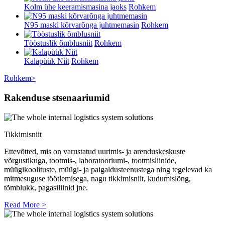
Kolm ühe keeramismasina jaoks
Rohkem
N95 maski kõrvarõnga juhtmemasin
Rohkem
Tööstuslik õmblusniit
Rohkem
Kalapüük Niit
Rohkem
Rohkem>
Rakenduse stsenaariumid
Tikkimisniit
Ettevõtted, mis on varustatud uurimis- ja arenduskeskuste
võrgustikuga, tootmis-, laboratooriumi-, tootmisliinide,
müügikoolituste, müügi- ja paigaldusteenustega ning tegelevad ka
mitmesuguse töötlemisega, nagu tikkimisniit, kudumislõng,
tõmblukk, pagasiliinid jne.
Read More >