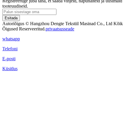
Registreeruge juba täna, et saada vihjeid, näpunäiteid ja uusimaid
tooteuudiseid.
Esitada
Autoriõigus © Hangzhou Dengte Tekstiil Masinad Co., Ltd Kõik
Õigused Reserveeritud.
privaatsusseade
whatsapp
Telefoni
E-posti
Küsitlus