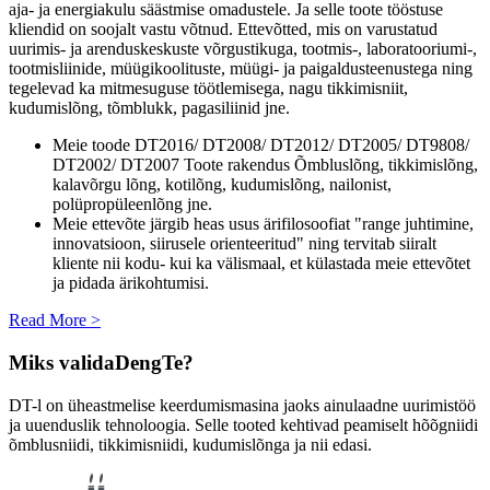
aja- ja energiakulu säästmise omadustele. Ja selle toote tööstuse
kliendid on soojalt vastu võtnud. Ettevõtted, mis on varustatud
uurimis- ja arenduskeskuste võrgustikuga, tootmis-, laboratooriumi-,
tootmisliinide, müügikoolituste, müügi- ja paigaldusteenustega ning
tegelevad ka mitmesuguse töötlemisega, nagu tikkimisniit,
kudumislõng, tõmblukk, pagasiliinid jne.
Meie toode DT2016/ DT2008/ DT2012/ DT2005/ DT9808/
DT2002/ DT2007 Toote rakendus Õmbluslõng, tikkimislõng,
kalavõrgu lõng, kotilõng, kudumislõng, nailonist,
polüpropüleenlõng jne.
Meie ettevõte järgib heas usus ärifilosoofiat "range juhtimine,
innovatsioon, siirusele orienteeritud" ning tervitab siiralt
kliente nii kodu- kui ka välismaal, et külastada meie ettevõtet
ja pidada ärikohtumisi.
Read More >
Miks valida
DengTe
?
DT-l on üheastmelise keerdumismasina jaoks ainulaadne uurimistöö
ja uuenduslik tehnoloogia. Selle tooted kehtivad peamiselt hõõgniidi
õmblusniidi, tikkimisniidi, kudumislõnga ja nii edasi.