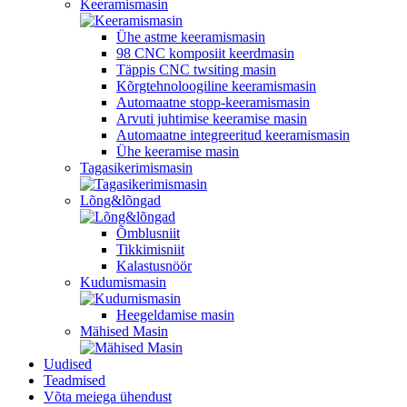
Keeramismasin
Ühe astme keeramismasin
98 CNC komposiit keerdmasin
Täppis CNC twsiting masin
Kõrgtehnoloogiline keeramismasin
Automaatne stopp-keeramismasin
Arvuti juhtimise keeramise masin
Automaatne integreeritud keeramismasin
Ühe keeramise masin
Tagasikerimismasin
Lõng&lõngad
Õmblusniit
Tikkimisniit
Kalastusnöör
Kudumismasin
Heegeldamise masin
Mähised Masin
Uudised
Teadmised
Võta meiega ühendust