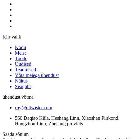
Kiir valik
Kodu
Meist
Toode
Uudised
Teadmised
Võta meiega ühendust
Näitus
Sisujuht
ühendust võtma
roy@dttwister.com
560 Daqiao Küla, Heshang Linn, Xiaoshan Piirkond,
Hangzhou Linn, Zhejiang provints
Saada sõnum