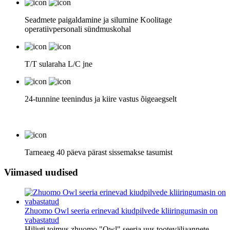
Seadmete paigaldamine ja silumine Koolitage
operatiivpersonali sündmuskohal
T/T sularaha L/C jne
24-tunnine teenindus ja kiire vastus õigeaegselt
Tarneaeg 40 päeva pärast sissemakse tasumist
Viimased uudised
Zhuomo Owl seeria erinevad kiudpilvede kliiringumasin on
vabastatud
Hiljuti toimus zhuomo "Owl" seeria uus tooteväljaannete